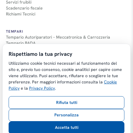
Servizi fruibili
Scadenzario fiscale
Richiami Tecnici
TEMPARI
Tempario Autoriparatori – Meccatronica & Carrozzeria
Tempario BADA
Guida Tempari
Rispettiamo la tua privacy
Guida Applicazione Tempi
Utilizziamo cookie tecnici necessari al funzionamento del
sito e, previo tuo consenso, cookie analitici per capire come
viene utilizzato. Puoi accettare, rifiutare o scegliere le tue
preferenze. Per maggiori informazioni consulta la
Cookie
Copyright © Tempario.it | Powered by
Policy
e la
Privacy Policy
.
Planus Group Srl - P.I. IT03584100238
Rifiuta tutti
Gestito da Giancarmelo Pittalà
Personalizza
Privacy Policy
Cookie Policy
Preferenze cookie
Accetta tutti