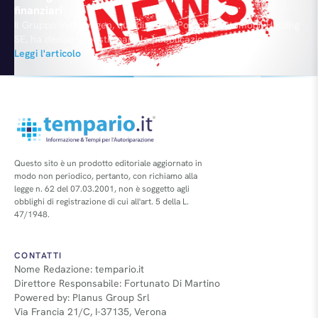
finanziari
Il Gruppo Volkswagen, quindi anche Porsche Automobil Holding
SE, ha deciso di posticipare la pubblicazione dei risultati
finanziari dell'esercizio 2015, oltre al rinvio dell'assemblea
Leggi l'articolo
annuale degli azionisti, in programma il 21 aprile. All'origine di
queste decisioni, le questioni aperte e le conseguenti
valutazioni relative al dieselgate che dallo scorso settembre
ha travolto il colosso di…
Questo sito è un prodotto editoriale aggiornato in
modo non periodico, pertanto, con richiamo alla
legge n. 62 del 07.03.2001, non è soggetto agli
obblighi di registrazione di cui all'art. 5 della L.
47/1948.
CONTATTI
Nome Redazione: tempario.it
Direttore Responsabile: Fortunato Di Martino
Powered by: Planus Group Srl
Via Francia 21/C, I-37135, Verona