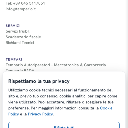
Tel: +39 045 5117051
info@tempario.it
SERVIZI
Servizi fruibili
Scadenzario fiscale
Richiami Tecnici
TEMPARI
Tempario Autoriparatori – Meccatronica & Carrozzeria
Tempario BADA
Guida Tempari
Rispettiamo la tua privacy
Guida Applicazione Tempi
Utilizziamo cookie tecnici necessari al funzionamento del
sito e, previo tuo consenso, cookie analitici per capire come
viene utilizzato. Puoi accettare, rifiutare o scegliere le tue
preferenze. Per maggiori informazioni consulta la
Cookie
Copyright © Tempario.it | Powered by
Policy
e la
Privacy Policy
.
Planus Group Srl - P.I. IT03584100238
Rifiuta tutti