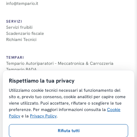
info@tempario.it
SERVIZI
Servizi fruibili
Scadenzario fiscale
Richiami Tecnici
TEMPARI
Tempario Autoriparatori – Meccatronica & Carrozzeria
Tempario BADA
Guida Tempari
Rispettiamo la tua privacy
Guida Applicazione Tempi
Utilizziamo cookie tecnici necessari al funzionamento del
sito e, previo tuo consenso, cookie analitici per capire come
viene utilizzato. Puoi accettare, rifiutare o scegliere le tue
preferenze. Per maggiori informazioni consulta la
Cookie
Copyright © Tempario.it | Powered by
Policy
e la
Privacy Policy
.
Planus Group Srl - P.I. IT03584100238
Rifiuta tutti
Gestito da Giancarmelo Pittalà