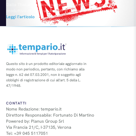
Dalla Thailandia, dove partecipa alla cerimonia per l’avvio
produttivo del pick-up Ranger in un impianto locale, il
Presidente Alan Mulally ha annunciato il progetto di creare
Leggi l'articolo
7.000 nuovi posti di lavoro in America nel giro di due anni.
Dichiarazioni che lasciano presagire passi avanti nelle
trattative con il sindacato UAW per il rinnovo del contratto…
Questo sito è un prodotto editoriale aggiornato in
modo non periodico, pertanto, con richiamo alla
legge n. 62 del 07.03.2001, non è soggetto agli
obblighi di registrazione di cui all'art. 5 della L.
47/1948.
CONTATTI
Nome Redazione: tempario.it
Direttore Responsabile: Fortunato Di Martino
Powered by: Planus Group Srl
Via Francia 21/C, I-37135, Verona
Tel: +39 045 5117051