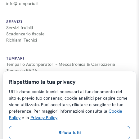
info@tempario.it
SERVIZI
Servizi fruibili
Scadenzario fiscale
Richiami Tecnici
TEMPARI
Tempario Autoriparatori – Meccatronica & Carrozzeria
Tempario BADA
Guida Tempari
Rispettiamo la tua privacy
Guida Applicazione Tempi
Utilizziamo cookie tecnici necessari al funzionamento del
sito e, previo tuo consenso, cookie analitici per capire come
viene utilizzato. Puoi accettare, rifiutare o scegliere le tue
preferenze. Per maggiori informazioni consulta la
Cookie
Copyright © Tempario.it | Powered by
Policy
e la
Privacy Policy
.
Planus Group Srl - P.I. IT03584100238
Rifiuta tutti
Gestito da Giancarmelo Pittalà