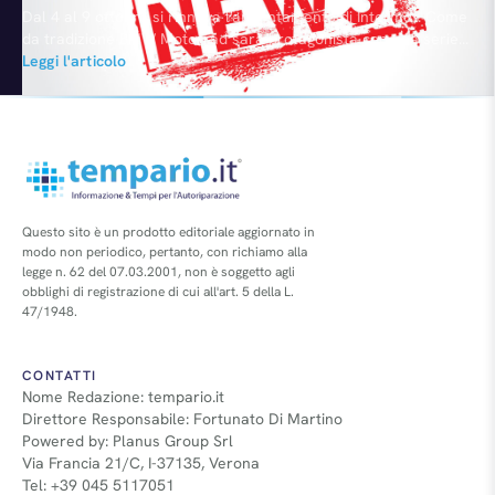
Dal 4 al 9 ottobre si rinnova l'appuntamento di Intermot. Come
da tradizione BMW Motorrad sarà protagonista con una serie
di anteprime che proseguono il profondo rinnovamento di una
Leggi l'articolo
gamma ricca ed eterogenea. Si partirà con la nuova
generazione dello scooter elettrico C evolution, anche in
versione "extended range" con autonomia di 160 km, per…
Questo sito è un prodotto editoriale aggiornato in
modo non periodico, pertanto, con richiamo alla
legge n. 62 del 07.03.2001, non è soggetto agli
obblighi di registrazione di cui all'art. 5 della L.
47/1948.
CONTATTI
Nome Redazione: tempario.it
Direttore Responsabile: Fortunato Di Martino
Powered by: Planus Group Srl
Via Francia 21/C, I-37135, Verona
Tel: +39 045 5117051