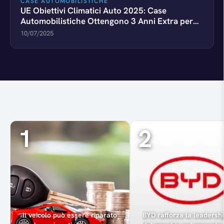
CASE AUTOMOBILISTICHE
UE Obiettivi Climatici Auto 2025: Case
Automobilistiche Ottengono 3 Anni Extra per
Emissioni CO2
10/07/2025
1
2
Il veicolo può essere riparato
BYD rafforza la leadersh