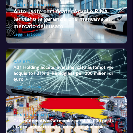
MONDO AUTOMOTIVE
Auto usate certificate: Arval e RINA
lanciano la garanzia che mancava al
mercato dell’usato
Leggi l'articolo
CAR RETAIL
A21 Holding accelera nel mercato automotive:
acquisito l’81% di Rapidglass per 300 milioni di
euro
Leggi l'articolo
MONDO AUTOMOTIVE
Crisi automotive Germania: persi 50.000 posti
lavoro, industria auto tedesca in ginocchio