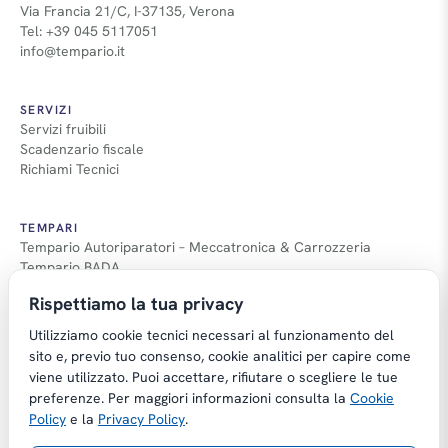
Via Francia 21/C, I-37135, Verona
Tel: +39 045 5117051
info@tempario.it
SERVIZI
Servizi fruibili
Scadenzario fiscale
Richiami Tecnici
TEMPARI
Tempario Autoriparatori – Meccatronica & Carrozzeria
Tempario BADA
Guida Tempari
Rispettiamo la tua privacy
Guida Applicazione Tempi
Utilizziamo cookie tecnici necessari al funzionamento del
sito e, previo tuo consenso, cookie analitici per capire come
viene utilizzato. Puoi accettare, rifiutare o scegliere le tue
preferenze. Per maggiori informazioni consulta la
Cookie
Copyright © Tempario.it | Powered by
Policy
e la
Privacy Policy
.
Planus Group Srl - P.I. IT03584100238