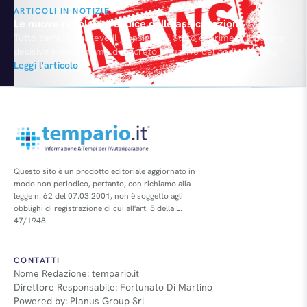
ARTICOLI IN NOTIZIE
Le nuove regole del codice delle assicurazioni
Tutto cambia. A breve il Consiglio di Stato esprimerà il parere
decisivo sullo schema di decreto attuativo del codice delle
assicurazioni. Dove è presente la tabella per la quantificazione
Leggi l'articolo
del danno in seguito agli incidenti. Cosa succederà ? Una
«rivoluzione» per la Rc auto perché finora si era verificata una
notevole difformità fra i criteri…
Questo sito è un prodotto editoriale aggiornato in
modo non periodico, pertanto, con richiamo alla
legge n. 62 del 07.03.2001, non è soggetto agli
obblighi di registrazione di cui all'art. 5 della L.
47/1948.
CONTATTI
Nome Redazione: tempario.it
Direttore Responsabile: Fortunato Di Martino
Powered by: Planus Group Srl