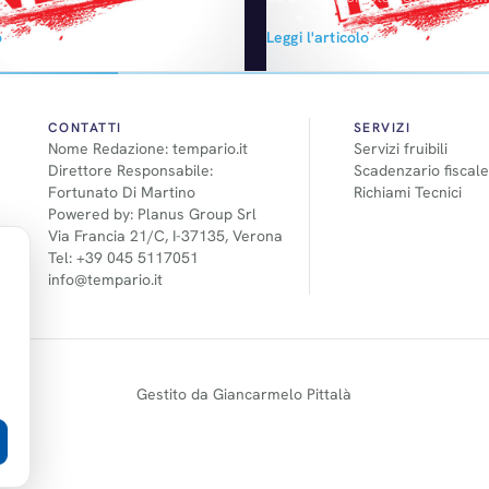
tegico e sei Commissioni
è l'auto a benzina più ecologica 
o
Leggi l'articolo
to, Danni, Vita e welfare,
alla "Guida al Risparmio di car
 Economia e finanza, Relazioni
realizzata dai Ministeri di Ambi
provandone i relativi
Infrastrutture e Trasporti e Svi
l Comitato strategico, composto
Economico. Come la 500C, emet
, dai Vicepresidenti e da 6
90 g/km di CO2 e può agevolm
CONTATTI
SERVIZI
Nome Redazione: tempario.it
Servizi fruibili
ti dal Comitato Esecutivo…
competere…
Direttore Responsabile:
Scadenzario fiscale
Fortunato Di Martino
Richiami Tecnici
Powered by: Planus Group Srl
Via Francia 21/C, I-37135, Verona
Tel: +39 045 5117051
info@tempario.it
Gestito da Giancarmelo Pittalà