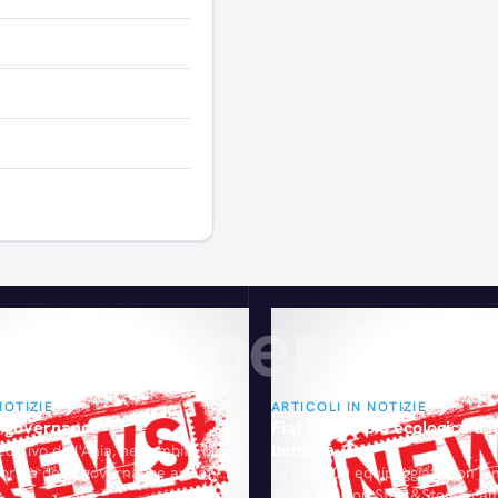
Articoli consigliati
gliati per te
NOTIZIE
ARTICOLI IN NOTIZIE
a governance
Fiat 500: la più ecologica d’I
benzina
cutivo dell'Ania, nell'ambito del
iforma della governance avviato
La Fiat 500 equipaggiata con il
a Minucci, ha istituito il
da 85 CV (con Start&Stop e cam