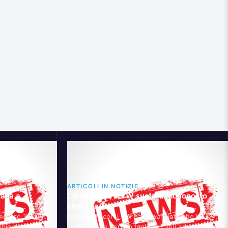
ARTICOLI IN NOTIZIE
talia a
L’8 settembre VW svelerà monoposto
elettrica
 motore TwinAir
Nei giorni scorsi VW ha annunciato che l’8
bio dualogic)
settembre a Berlino toglierà i veli ad una