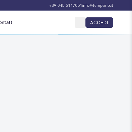
+39 045 5117051
info@tempario.it
ontatti
ACCEDI