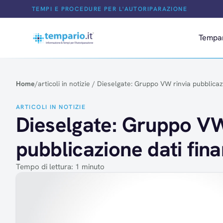
Salta al contenuto
TEMPI E PROCEDURE PER L'AUTORIPARAZIONE
Tempa
Home
/
articoli in notizie
/
Dieselgate: Gruppo VW rinvia pubblicazio
ARTICOLI IN NOTIZIE
Dieselgate: Gruppo VW
pubblicazione dati finan
Tempo di lettura: 1 minuto