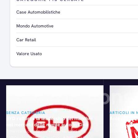
Case Automobilistiche
Mondo Automotive
Car Retail
Valore Usato
Articoli consi
SENZA CATEGORIA
ARTICOLI IN 
BYD rafforza la leadership del marchio
Ania riform
nel mercato delle nuove auto in Cina
Il Comitato ese
Il mercato cinese dei veicoli elettrici (EV),
processo di r
composto da veicoli elettrici a batteria (BEV) e
dalla presidenz