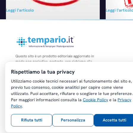
ibridi plug-in (PHEV), ha registrato una forte
Comitato stra
Leggi l'articolo
Leggi l'articol
crescita a ottobre. Il mercato è migliorato del
permanenti (Au
53,5% nel mese, con oltre 1,23 milioni di
Distribuzione,
registrazioni, secondo i dati forniti da EV
industriali) ap
Volumes. Il mercato BEV ha guidato questo
regolamenti. I
aumento in termini di…
dal Presidente
membri nomina
Questo sito è un prodotto editoriale aggiornato in
modo non periodico, pertanto, con richiamo alla
legge n. 62 del 07.03.2001, non è soggetto agli
Rispettiamo la tua privacy
obblighi di registrazione di cui all'art. 5 della L.
47/1948.
Utilizziamo cookie tecnici necessari al funzionamento del sito e,
previo tuo consenso, cookie analitici per capire come viene
utilizzato. Puoi accettare, rifiutare o scegliere le tue preferenze.
Per maggiori informazioni consulta la
Cookie Policy
e la
Privacy
Policy
.
Copyright © Tempario.it | Powered by
Planus Group Srl - P.I. IT03584100238
Rifiuta tutti
Personalizza
Accetta tutti