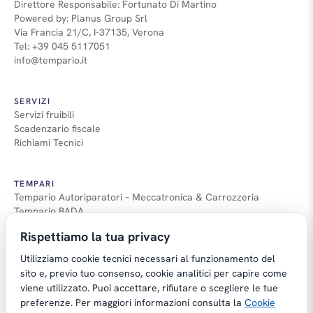
Direttore Responsabile: Fortunato Di Martino
Powered by: Planus Group Srl
Via Francia 21/C, I-37135, Verona
Tel: +39 045 5117051
info@tempario.it
SERVIZI
Servizi fruibili
Scadenzario fiscale
Richiami Tecnici
TEMPARI
Tempario Autoriparatori – Meccatronica & Carrozzeria
Tempario BADA
Guida Tempari
Rispettiamo la tua privacy
Guida Applicazione Tempi
Utilizziamo cookie tecnici necessari al funzionamento del
sito e, previo tuo consenso, cookie analitici per capire come
viene utilizzato. Puoi accettare, rifiutare o scegliere le tue
preferenze. Per maggiori informazioni consulta la
Cookie
Copyright © Tempario.it | Powered by