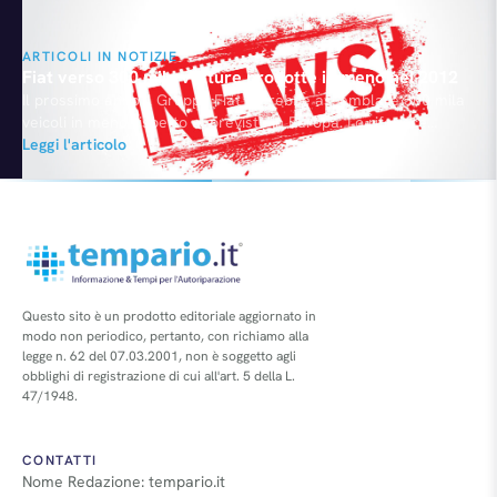
ARTICOLI IN NOTIZIE
Fiat verso 300 mila vetture prodotte in meno nel 2012
Il prossimo anno il Gruppo Fiat potrebbe assemblare 300 mila
veicoli in meno rispetto al previsto in Europa. Lo riferisce
Automotive News Europe. A determinare la pesante flessione
Leggi l'articolo
l’andamento sempre al ribasso del mercato del Vecchio
Continente che sta facendo più fatica di altri a livello mondiale
ad arginare la crisi economica. In sostanza, la…
Questo sito è un prodotto editoriale aggiornato in
modo non periodico, pertanto, con richiamo alla
legge n. 62 del 07.03.2001, non è soggetto agli
obblighi di registrazione di cui all'art. 5 della L.
47/1948.
CONTATTI
Nome Redazione: tempario.it