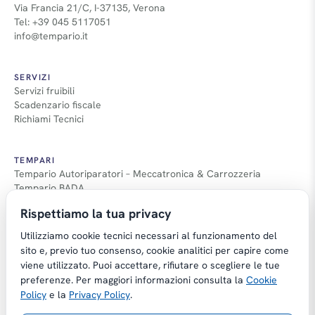
Via Francia 21/C, I-37135, Verona
Tel: +39 045 5117051
info@tempario.it
SERVIZI
Servizi fruibili
Scadenzario fiscale
Richiami Tecnici
TEMPARI
Tempario Autoriparatori – Meccatronica & Carrozzeria
Tempario BADA
Guida Tempari
Rispettiamo la tua privacy
Guida Applicazione Tempi
Utilizziamo cookie tecnici necessari al funzionamento del
sito e, previo tuo consenso, cookie analitici per capire come
viene utilizzato. Puoi accettare, rifiutare o scegliere le tue
preferenze. Per maggiori informazioni consulta la
Cookie
Copyright © Tempario.it | Powered by
Policy
e la
Privacy Policy
.
Planus Group Srl - P.I. IT03584100238