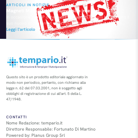
ARTICOLI IN NOTIZIE
Magneti Marelli lancia nuovo sito internet
In occasione del GP d’Italia di F1, Magneti Marelli ha lanciato il
suo nuovo sito internet www.magnetimarelli.com. Il portale
racconta la realtà, la storia e le sfide automotive della Casa.
Leggi l'articolo
C’è anche una sezione speciale per gli amanti di motorsport.
Questo sito è un prodotto editoriale aggiornato in
modo non periodico, pertanto, con richiamo alla
legge n. 62 del 07.03.2001, non è soggetto agli
obblighi di registrazione di cui all'art. 5 della L.
47/1948.
CONTATTI
Nome Redazione: tempario.it
Direttore Responsabile: Fortunato Di Martino
Powered by: Planus Group Srl