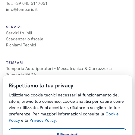
Tel: +39 045 5117051
info@tempario.it
SERVIZI
Servizi fruibili
Scadenzario fiscale
Richiami Tecnici
TEMPARI
Tempario Autoriparatori – Meccatronica & Carrozzeria
Tempario BADA
Guida Tempari
Rispettiamo la tua privacy
Guida Applicazione Tempi
Utilizziamo cookie tecnici necessari al funzionamento del
sito e, previo tuo consenso, cookie analitici per capire come
viene utilizzato. Puoi accettare, rifiutare o scegliere le tue
preferenze. Per maggiori informazioni consulta la
Cookie
Copyright © Tempario.it | Powered by
Policy
e la
Privacy Policy
.
Planus Group Srl - P.I. IT03584100238
Rifiuta tutti