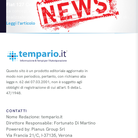
Fiat 127 Concept
La concept di David Obendorfer torna in nuove immagini
realizzate dal designer in forza a Fiat. La Fiat 127 Concept di
David Obendorfer è messa a paragone in un nuovo filmato con
Leggi l'articolo
la sua antenata, la Fiat 127 originale degli anni settanta.
Obendorfer ha così messo in evidenza l'evoluzione del design
del nuovo prototipo, mostranco…
Questo sito è un prodotto editoriale aggiornato in
modo non periodico, pertanto, con richiamo alla
legge n. 62 del 07.03.2001, non è soggetto agli
obblighi di registrazione di cui all'art. 5 della L.
47/1948.
CONTATTI
Nome Redazione: tempario.it
Direttore Responsabile: Fortunato Di Martino
Powered by: Planus Group Srl
Via Francia 21/C, I-37135, Verona