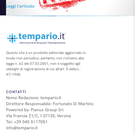
la Casa spagnola ha siglato un'alleanza con Samsung
Leggi l'articolo
Electronics e SAP SE finalizzata a progetti futuri incentrati sullo
sviluppo della vettura connessa e una decina di giorni fa il neo
Amministratore Delegato, Luca de Meo, ha…
Questo sito è un prodotto editoriale aggiornato in
modo non periodico, pertanto, con richiamo alla
legge n. 62 del 07.03.2001, non è soggetto agli
obblighi di registrazione di cui all'art. 5 della L.
47/1948.
CONTATTI
Nome Redazione: tempario.it
Direttore Responsabile: Fortunato Di Martino
Powered by: Planus Group Srl
Via Francia 21/C, I-37135, Verona
Tel: +39 045 5117051
info@tempario.it