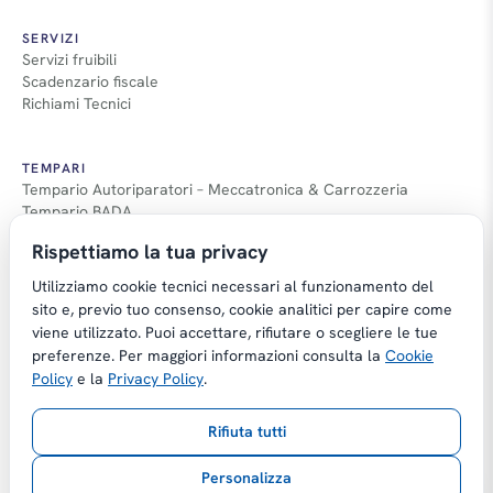
SERVIZI
Servizi fruibili
Scadenzario fiscale
Richiami Tecnici
TEMPARI
Tempario Autoriparatori – Meccatronica & Carrozzeria
Tempario BADA
Guida Tempari
Rispettiamo la tua privacy
Guida Applicazione Tempi
Utilizziamo cookie tecnici necessari al funzionamento del
sito e, previo tuo consenso, cookie analitici per capire come
viene utilizzato. Puoi accettare, rifiutare o scegliere le tue
preferenze. Per maggiori informazioni consulta la
Cookie
Copyright © Tempario.it | Powered by
Policy
e la
Privacy Policy
.
Planus Group Srl - P.I. IT03584100238
Rifiuta tutti
Gestito da Giancarmelo Pittalà
Personalizza
Privacy Policy
Cookie Policy
Preferenze cookie