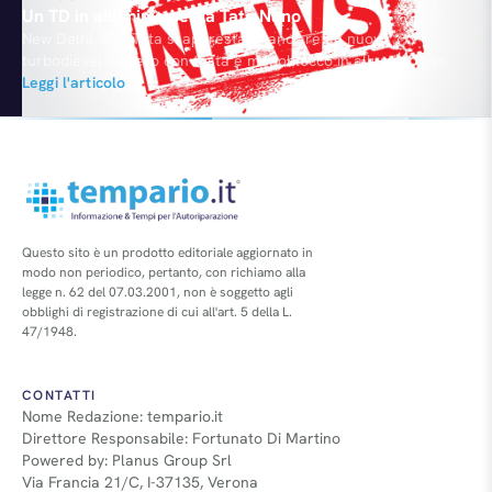
Un TD in alluminio per la Tata Nano
New Delhi, 30 - Tata si appresta a lanciare un nuovo
turbodiesel leggero con testa e monoblocco in alluminio per
proseguire nell’impegno di sviluppare motori dai consumi
Leggi l'articolo
ridotti. È un progetto indipendente rispetto alla joint venture
con Fiat. Alimentato con impianto common rail, il nuovo
propulsore di piccola cilindrata (promette 35 km con 1 litro)…
Questo sito è un prodotto editoriale aggiornato in
modo non periodico, pertanto, con richiamo alla
legge n. 62 del 07.03.2001, non è soggetto agli
obblighi di registrazione di cui all'art. 5 della L.
47/1948.
CONTATTI
Nome Redazione: tempario.it
Direttore Responsabile: Fortunato Di Martino
Powered by: Planus Group Srl
Via Francia 21/C, I-37135, Verona