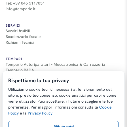
Tel: +39 045 5117051
info@tempario.it
SERVIZI
Servizi fruibili
Scadenzario fiscale
Richiami Tecnici
TEMPARI
Tempario Autoriparatori – Meccatronica & Carrozzeria
Tempario BADA
Guida Tempari
Rispettiamo la tua privacy
Guida Applicazione Tempi
Utilizziamo cookie tecnici necessari al funzionamento del
sito e, previo tuo consenso, cookie analitici per capire come
viene utilizzato. Puoi accettare, rifiutare o scegliere le tue
preferenze. Per maggiori informazioni consulta la
Cookie
Copyright © Tempario.it | Powered by
Policy
e la
Privacy Policy
.
Planus Group Srl - P.I. IT03584100238
Rifiuta tutti