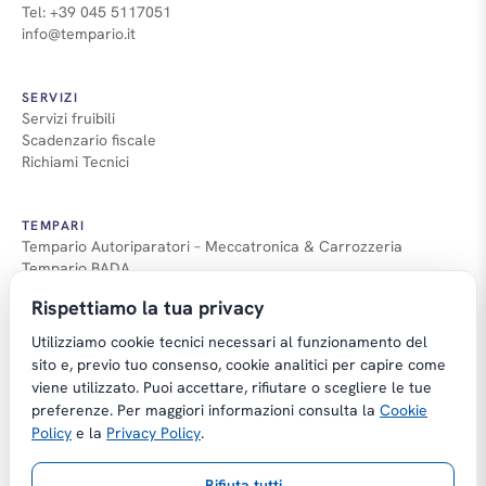
Tel: +39 045 5117051
info@tempario.it
SERVIZI
Servizi fruibili
Scadenzario fiscale
Richiami Tecnici
TEMPARI
Tempario Autoriparatori – Meccatronica & Carrozzeria
Tempario BADA
Guida Tempari
Rispettiamo la tua privacy
Guida Applicazione Tempi
Utilizziamo cookie tecnici necessari al funzionamento del
sito e, previo tuo consenso, cookie analitici per capire come
viene utilizzato. Puoi accettare, rifiutare o scegliere le tue
preferenze. Per maggiori informazioni consulta la
Cookie
Copyright © Tempario.it | Powered by
Policy
e la
Privacy Policy
.
Planus Group Srl - P.I. IT03584100238
Rifiuta tutti