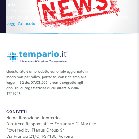
auto
L’incremento di un punto sull’Iva determinerà un aggravio di
costi per gli italiani di quasi 220 Euro per ogni auto acquistata
(435 milioni l’anno). Lo ha detto il Presidente di Federauto,
Leggi l'articolo
Filippo Pavan Bernacchi, senza dimenticare che all’Iva andrà
aggiunto il surplus sull’Ipt.
Questo sito è un prodotto editoriale aggiornato in
modo non periodico, pertanto, con richiamo alla
legge n. 62 del 07.03.2001, non è soggetto agli
obblighi di registrazione di cui all'art. 5 della L.
47/1948.
CONTATTI
Nome Redazione: tempario.it
Direttore Responsabile: Fortunato Di Martino
Powered by: Planus Group Srl
Via Francia 21/C, I-37135, Verona