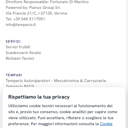
Direttore Responsabile: Fortunato Di Martino
Powered by: Planus Group Srl
Via Francia 21/C, I-37135, Verona
Tel: +39 045 5117051
info@tempario.it
SERVIZI
Servizi fruibili
Scadenzario fiscale
Richiami Tecnici
TEMPARI
Tempario Autoriparatori – Meccatronica & Carrozzeria
Tempario BADA
Guida Tempari
Rispettiamo la tua privacy
Guida Applicazione Tempi
Utilizziamo cookie tecnici necessari al funzionamento del
sito e, previo tuo consenso, cookie analitici per capire come
viene utilizzato. Puoi accettare, rifiutare o scegliere le tue
preferenze. Per maggiori informazioni consulta la
Cookie
Copyright © Tempario.it | Powered by