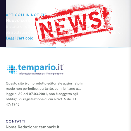
ARTICOLI IN NOTIZIE
Nuovo corso Fiat nell’impianto di Melfi
È stato direttamente il Premier Mario Monti a battezzare (tra
gli applausi dei dipendenti) l’investiment da 1 miliardo di Euro
che il Presidente John Elkann e l’Amministratore Delegato
Leggi l'articolo
Sergio Marchionne hanno ufficializzato per la fabbrica
potentina, culla della Punto.Saranno modificati i processi
produttivi affinché Melfi possa ospitare la nuova piattaforma
Small Wide, una delle tre…
Questo sito è un prodotto editoriale aggiornato in
modo non periodico, pertanto, con richiamo alla
legge n. 62 del 07.03.2001, non è soggetto agli
obblighi di registrazione di cui all'art. 5 della L.
47/1948.
CONTATTI
Nome Redazione: tempario.it