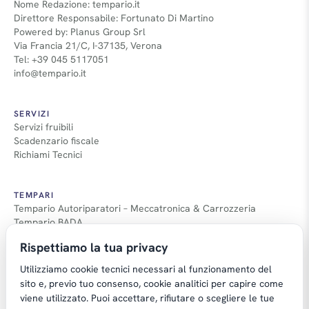
Nome Redazione: tempario.it
Direttore Responsabile: Fortunato Di Martino
Powered by: Planus Group Srl
Via Francia 21/C, I-37135, Verona
Tel: +39 045 5117051
info@tempario.it
SERVIZI
Servizi fruibili
Scadenzario fiscale
Richiami Tecnici
TEMPARI
Tempario Autoriparatori – Meccatronica & Carrozzeria
Tempario BADA
Guida Tempari
Rispettiamo la tua privacy
Guida Applicazione Tempi
Utilizziamo cookie tecnici necessari al funzionamento del
sito e, previo tuo consenso, cookie analitici per capire come
viene utilizzato. Puoi accettare, rifiutare o scegliere le tue