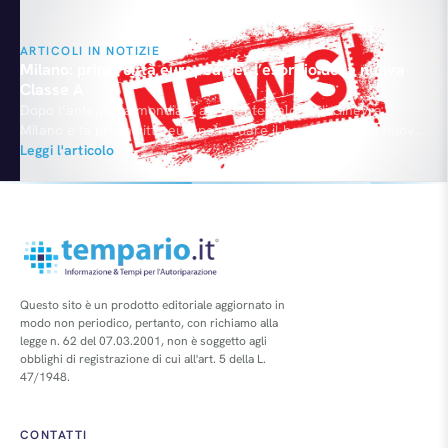
ARTICOLI IN NOTIZIE
Milano: prima città europea per l’esordio della nuova
Classe A
Dopo l’anteprima mondiale al recente Salone di Ginevra,
Milano è la prima città europea a dare il benvenuto alla nuova
generazione della Mercedes Classe A. L’esordio avverrà
Leggi l'articolo
ufficialmente nei prossimi giorni in occasione della Settimana
del Mobile di Milano durante la quale Mercedes sarà partner
di Tortona Design week e di Ventura Lambrate. La Classe…
Questo sito è un prodotto editoriale aggiornato in
modo non periodico, pertanto, con richiamo alla
legge n. 62 del 07.03.2001, non è soggetto agli
obblighi di registrazione di cui all'art. 5 della L.
47/1948.
CONTATTI