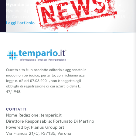
Hyundai lancerà 15 nuovi o rinnovati modelli in India
Hyundai si prepara ad una nuova offensiva di prodotto in India.
La Casa coreana ha infatti anticipato il lancio nel Paese di 15
nuovi o rinnovati modelli entro il 2016 con l’obiettivo di
Leggi l'articolo
incrementare la quota di mercato in India dove Hyundai è già
ben posizionata da tempo.
Questo sito è un prodotto editoriale aggiornato in
modo non periodico, pertanto, con richiamo alla
legge n. 62 del 07.03.2001, non è soggetto agli
obblighi di registrazione di cui all'art. 5 della L.
47/1948.
CONTATTI
Nome Redazione: tempario.it
Direttore Responsabile: Fortunato Di Martino
Powered by: Planus Group Srl
Via Francia 21/C, I-37135, Verona