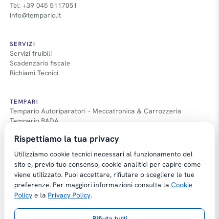
Tel: +39 045 5117051
info@tempario.it
SERVIZI
Servizi fruibili
Scadenzario fiscale
Richiami Tecnici
TEMPARI
Tempario Autoriparatori – Meccatronica & Carrozzeria
Tempario BADA
Guida Tempari
Rispettiamo la tua privacy
Guida Applicazione Tempi
Utilizziamo cookie tecnici necessari al funzionamento del
sito e, previo tuo consenso, cookie analitici per capire come
viene utilizzato. Puoi accettare, rifiutare o scegliere le tue
preferenze. Per maggiori informazioni consulta la
Cookie
Copyright © Tempario.it | Powered by
Policy
e la
Privacy Policy
.
Planus Group Srl - P.I. IT03584100238
Rifiuta tutti